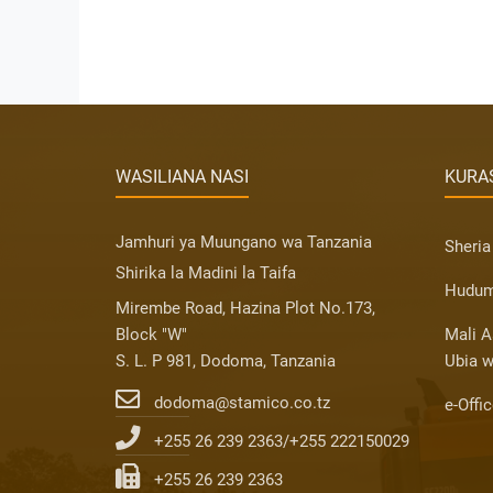
WASILIANA NASI
KURAS
Jamhuri ya Muungano wa Tanzania
Sheria
Shirika la Madini la Taifa
Hudum
Mirembe Road, Hazina Plot No.173,
Block "W"
Mali A
S. L. P 981, Dodoma, Tanzania
Ubia w
dodoma@stamico.co.tz
e-Offi
+255 26 239 2363/+255 222150029
+255 26 239 2363