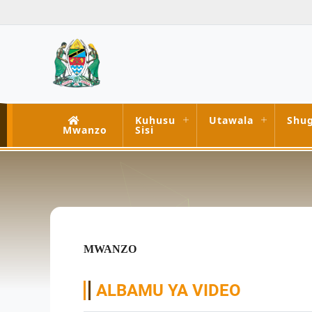
Kuhusu
Utawala
Shug
Mwanzo
Sisi
MWANZO
ALBAMU YA VIDEO