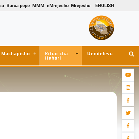
si
Barua pepe
MMM
eMrejesho
Mrejesho
ENGLISH
Machapisho
Kituo cha
Uendelevu
Habari
youtub
instag
facebo
twitter
facebo
facebo