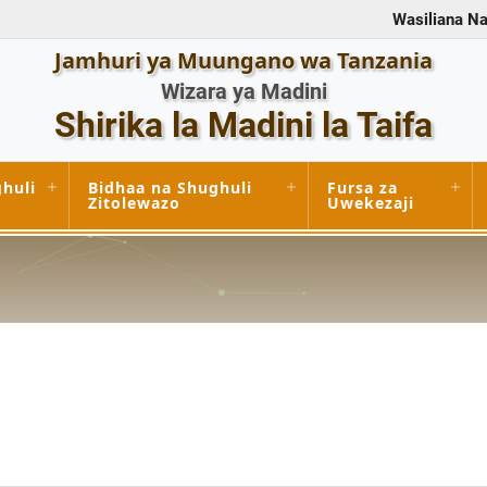
Wasiliana Na
Jamhuri ya Muungano wa Tanzania
Wizara ya Madini
Shirika la Madini la Taifa
huli
Bidhaa na Shughuli
Fursa za
Zitolewazo
Uwekezaji