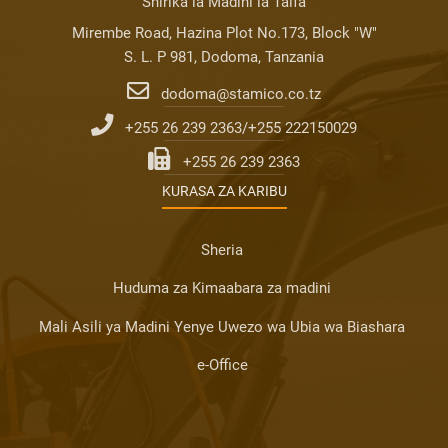
Shirika la Madini la Taifa
Mirembe Road, Hazina Plot No.173, Block "W"
S. L. P 981, Dodoma, Tanzania
dodoma@stamico.co.tz
+255 26 239 2363/+255 222150029
+255 26 239 2363
KURASA ZA KARIBU
Sheria
Huduma za Kimaabara za madini
Mali Asili ya Madini Yenye Uwezo wa Ubia wa Biashara
e-Office