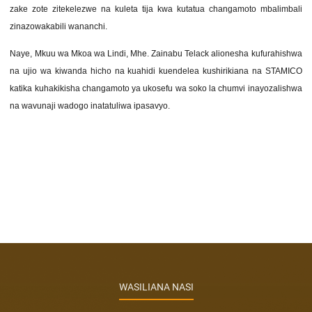
zake zote zitekelezwe na kuleta tija kwa kutatua changamoto mbalimbali
zinazowakabili wananchi.
Naye, Mkuu wa Mkoa wa Lindi, Mhe. Zainabu Telack alionesha kufurahishwa
na ujio wa kiwanda hicho na kuahidi kuendelea kushirikiana na STAMICO
katika kuhakikisha changamoto ya ukosefu wa soko la chumvi inayozalishwa
na wavunaji wadogo inatatuliwa ipasavyo.
WASILIANA NASI