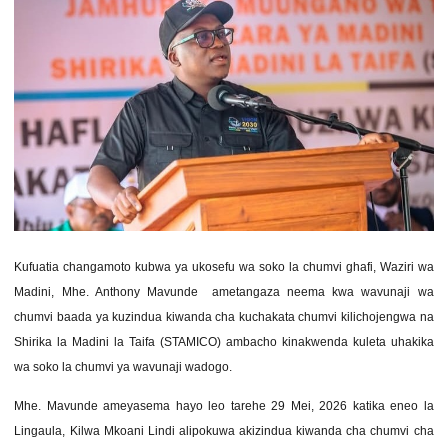
Kufuatia changamoto kubwa ya ukosefu wa soko la chumvi ghafi, Waziri wa
Madini, Mhe. Anthony Mavunde ametangaza neema kwa wavunaji wa
chumvi baada ya kuzindua kiwanda cha kuchakata chumvi kilichojengwa na
Shirika la Madini la Taifa (STAMICO) ambacho kinakwenda kuleta uhakika
wa soko la chumvi ya wavunaji wadogo.
Mhe. Mavunde ameyasema hayo leo tarehe 29 Mei, 2026 katika eneo la
Lingaula, Kilwa Mkoani Lindi alipokuwa akizindua kiwanda cha chumvi cha