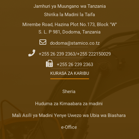
Jamhuri ya Muungano wa Tanzania
Shirika la Madini la Taifa
Mirembe Road, Hazina Plot No.173, Block "W"
S. L. P 981, Dodoma, Tanzania
dodoma@stamico.co.tz
+255 26 239 2363/+255 222150029
+255 26 239 2363
KURASA ZA KARIBU
Sheria
Huduma za Kimaabara za madini
Mali Asili ya Madini Yenye Uwezo wa Ubia wa Biashara
e-Office