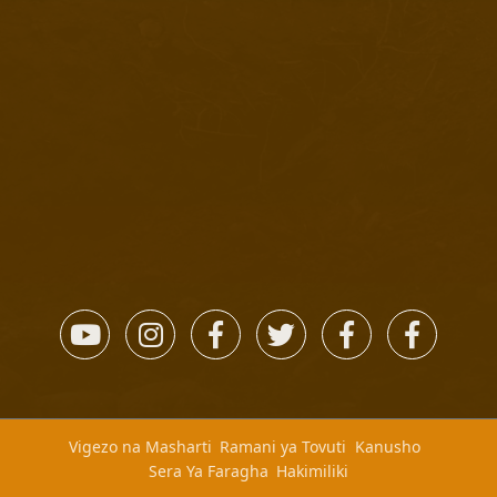
Vigezo na Masharti
Ramani ya Tovuti
Kanusho
Sera Ya Faragha
Hakimiliki