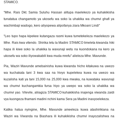
STAMICO.
"Mhe. Rais Dkt. Samia Suluhu Hassan alitupa maelekezo ya kuhakikisha
tunatatua changamoto ya ukosefu wa soko la uhakika wa chumvi ghafi ya
wachimbaji wadogo, kero aliyopewa alipofanya ziara Mkoani Lindi"
"Leo tupo hapa kipekee kutangaza rasmi kuwa tumetekeleza maelekezo ya
Mhe. Rais kwa vitendo. Shirika letu la Madini STAMICO limeleta kiwanda hiki
hapa ili kiwe soko la uhakika la wavunaji wetu na kuondokana na kero ya
ukosefu wa soko iliyowakabili kwa muda mrefu" alieleza Mhe. Mavunde.
Pia, Waziri Mavunde amebainisha kuwa kiwanda hicho kitakuwa na uwezo
wa kuchakata tani 3 kwa saa na hivyo kupelekea kuwa na uwezo wa
kuzalisha kati ya tani 15,000 na 25,000 kwa mwaka, na kuwataka wavunaji
wa chumvi kuchangamkia fursa hiyo ya uwepo wa soko la uhakika wa
chumvi yao. Vilevile, aliiagiza STAMICO kuhakikisha inajenga viwanda zaidi
vya kuongeza thamani madini nchini kama Sera ya Madini inavyoelekeza.
Katika hatua nyingine, Mhe. Mavunde ameeleza kuwa atashirikiana na
Waziri wa Viwanda na Biashara ili kuhakikisha chumvi inayozalishwa na