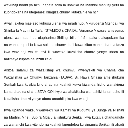
wavunaji ndani ya nchi inapata soko la uhakika na inakidhi mahitaji yetu na
kuondokana na utegemezi kuagiza chumvi kutoka nje ya nchi.
Awali, akitoa maelezo kuhusu ujenzi wa mradi huo, Mkurugenzi Mtendaji wa
Shirika la Madini la Taifa (STAMICO ), CPA Dkt. Venance Mwasse amesema,
ujenzi wa mradi huo utagharimu Shilingi bilioni 4.5 mpaka utakapokamilika
na wanataraji si tu kuwa soko la chumvi, bali kuwa kituo mahiri cha mafunzo
kwa wavunaji wa chumvi ili waweze kuzalisha chumvi yenye ubora na
hatimaye kupata bei nzuri zaidi.
Akitoa salamu za wazalishaji wa chumvi, Mwenyekiti wa Chama cha
Wazalishaji wa Chumvi Tanzania (TASPA), Bi. Hawa Ghasia ameishukuru
Serikali kwa kusikia kilio chao na kuahidi kuwa kiwanda hicho wanakiona
kama chao na si cha STAMICO hivyo watahakikisha wanashikiriana nacho ili
kuzalisha chumvi yenye ubora unaohitajika kwa walaji.
Kwa upande wake, Mwenyekiti wa Kamati ya Kudumu ya Bunge ya Nishati
na Madini, Mhe. Subira Mgalu aliishukuru Serikali kwa kutatua changamoto
za wananchi kwa vitendo na kuahidi kuendelea kuisimamia Serikali ili ahadi