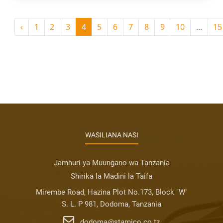
‹
1
2
3
4
5
6
7
8
9
10
...
15
WASILIANA NASI
Jamhuri ya Muungano wa Tanzania
Shirika la Madini la Taifa
Mirembe Road, Hazina Plot No.173, Block "W"
S. L. P 981, Dodoma, Tanzania
dodoma@stamico.co.tz