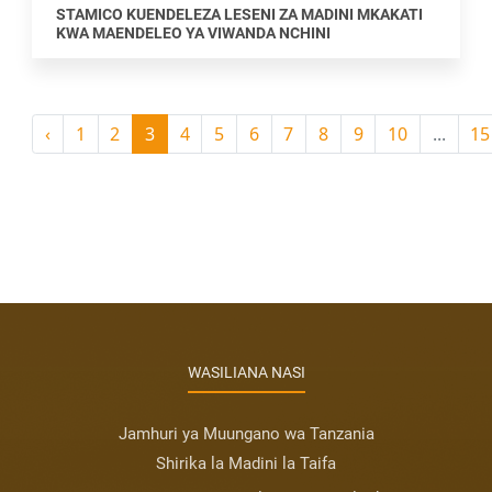
STAMICO KUENDELEZA LESENI ZA MADINI MKAKATI
KWA MAENDELEO YA VIWANDA NCHINI
‹
1
2
3
4
5
6
7
8
9
10
...
15
WASILIANA NASI
Jamhuri ya Muungano wa Tanzania
Shirika la Madini la Taifa