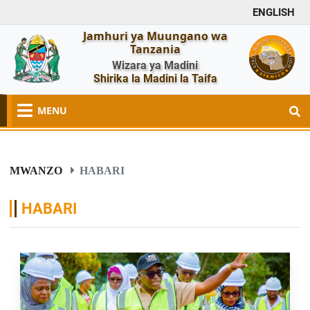
ENGLISH
Jamhuri ya Muungano wa
Tanzania
Wizara ya Madini
Shirika la Madini la Taifa
MENU
MWANZO
HABARI
HABARI