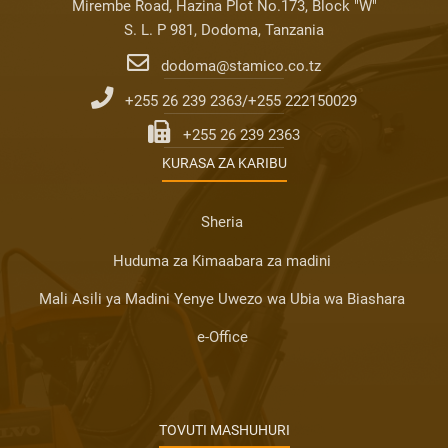
Mirembe Road, Hazina Plot No.173, Block "W"
S. L. P 981, Dodoma, Tanzania
dodoma@stamico.co.tz
+255 26 239 2363/+255 222150029
+255 26 239 2363
KURASA ZA KARIBU
Sheria
Huduma za Kimaabara za madini
Mali Asili ya Madini Yenye Uwezo wa Ubia wa Biashara
e-Office
TOVUTI MASHUHURI