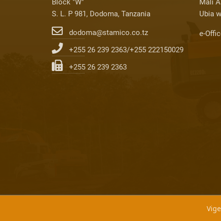
Block "W"
Mali A
S. L. P 981, Dodoma, Tanzania
Ubia w
dodoma@stamico.co.tz
e-Offi
+255 26 239 2363/+255 222150029
+255 26 239 2363
Vige