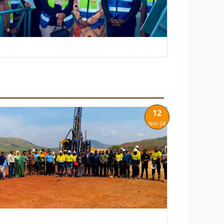
12
Nov 24