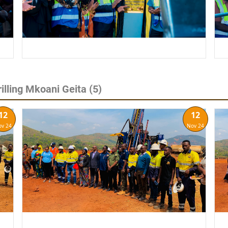
lling Mkoani Geita
(5)
12
12
ov 24
Nov 24