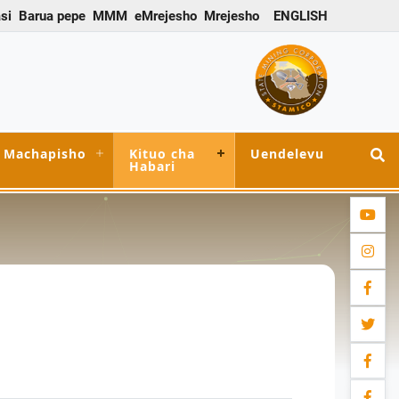
si
Barua pepe
MMM
eMrejesho
Mrejesho
ENGLISH
Machapisho
Kituo cha
Uendelevu
Habari
youtub
instag
facebo
twitter
facebo
facebo