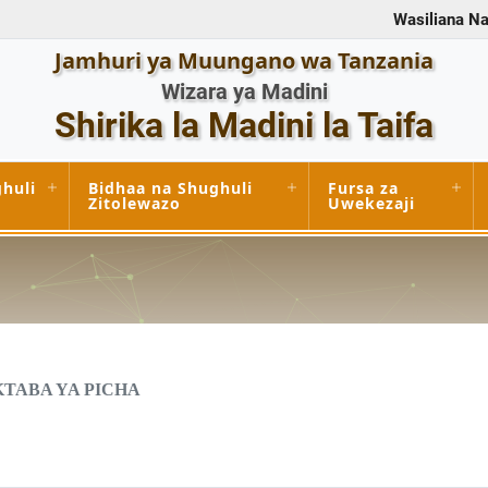
Wasiliana Na
Jamhuri ya Muungano wa Tanzania
Wizara ya Madini
Shirika la Madini la Taifa
huli
Bidhaa na Shughuli
Fursa za
Zitolewazo
Uwekezaji
TABA YA PICHA