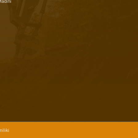
Madini
iliki