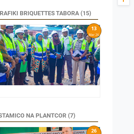
 RAFIKI BRIQUETTES TABORA
(15)
13
Mar 26
A STAMICO NA PLANTCOR
(7)
26