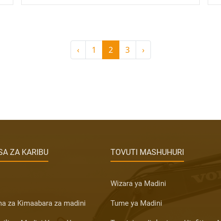
‹
1
2
3
›
A ZA KARIBU
TOVUTI MASHUHURI
Wizara ya Madini
a za Kimaabara za madini
Tume ya Madini