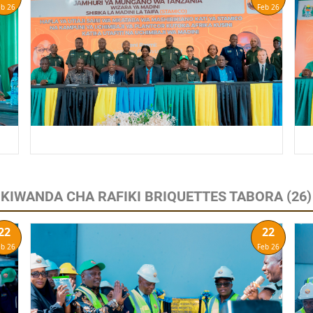
eb 26
Feb 26
 KIWANDA CHA RAFIKI BRIQUETTES TABORA
(26)
22
22
eb 26
Feb 26