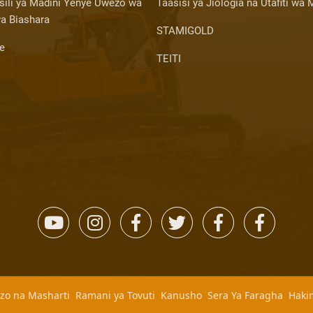
sili ya Madini Yenye Uwezo wa
Taasisi ya Jiologia na Utafiti wa 
a Biashara
STAMIGOLD
ce
TEITI
zo na Masharti
Ramani ya Tovuti
Kanusho
Sera Ya Faragha
Hakim