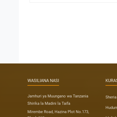
WASILIANA NASI
KURAS
Jamhuri ya Muungano wa Tanzania
Sheria
Shirika la Madini la Taifa
Hudum
Mirembe Road, Hazina Plot No.173,