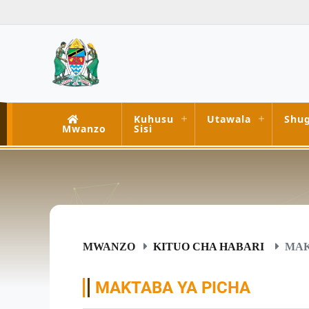
Kuhusu
Utawala
Shug
Mwanzo
Sisi
MWANZO
KITUO CHA HABARI
MAK
MAKTABA YA PICHA