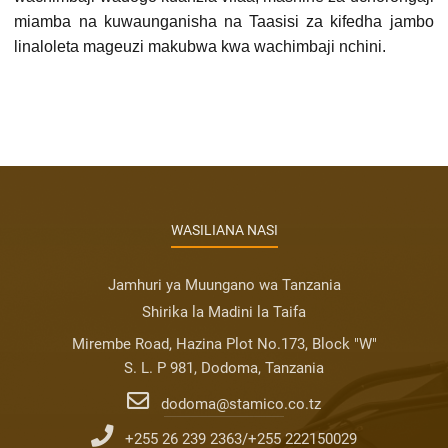
miamba na kuwaunganisha na Taasisi za kifedha jambo
linaloleta mageuzi makubwa kwa wachimbaji nchini.
WASILIANA NASI
Jamhuri ya Muungano wa Tanzania
Shirika la Madini la Taifa
Mirembe Road, Hazina Plot No.173, Block "W"
S. L. P 981, Dodoma, Tanzania
dodoma@stamico.co.tz
+255 26 239 2363/+255 222150029