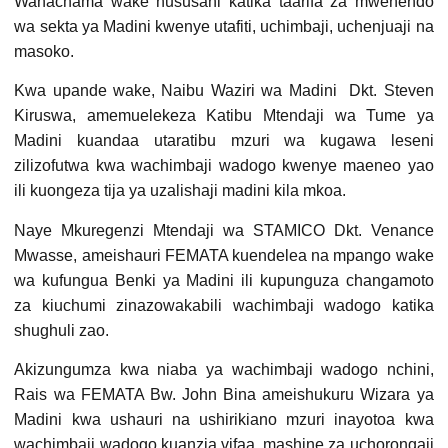
Wanachama wake hususani katika taarifa za mwenendo
wa sekta ya Madini kwenye utafiti, uchimbaji, uchenjuaji na
masoko.
Kwa upande wake, Naibu Waziri wa Madini Dkt. Steven
Kiruswa, amemuelekeza Katibu Mtendaji wa Tume ya
Madini kuandaa utaratibu mzuri wa kugawa leseni
zilizofutwa kwa wachimbaji wadogo kwenye maeneo yao
ili kuongeza tija ya uzalishaji madini kila mkoa.
Naye Mkuregenzi Mtendaji wa STAMICO Dkt. Venance
Mwasse, ameishauri FEMATA kuendelea na mpango wake
wa kufungua Benki ya Madini ili kupunguza changamoto
za kiuchumi zinazowakabili wachimbaji wadogo katika
shughuli zao.
Akizungumza kwa niaba ya wachimbaji wadogo nchini,
Rais wa FEMATA Bw. John Bina ameishukuru Wizara ya
Madini kwa ushauri na ushirikiano mzuri inayotoa kwa
wachimbaji wadogo kuanzia vifaa, mashine za uchorongaji