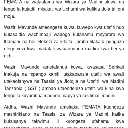
FEMATA na wataalamu wa Wizara ya Madini ukiwa na
lengo la kujadili mkakati wa Uchumi wa kufikia dola trilioni
moja.
Waziri Mavunde ameongeza kuwa, kuwepo kwa utafiti huo
kutasaidia wachimbaji wadogo kufahamu mnyororo wa
thamani na bei elekezi za kitaifa, jambo litakalo punguza
utegemezi kwa madalali wanaonunua madini kwa bei ya
nchi.
Waziri Mavunde amefafanua kuwa, kwasasa Serikali
inakuja na mpango kamili utakaoanzia utafiti wa awali
utakaofanywa na Taasisi ya Jiolojia na Utafiti wa Madini
Tanzania ( GST ) ambao utaendeleza utafiti wa kina kwa
lengo la kuvumbua maeneo mapya ya rasilimali madini.
Aidha, Waziri Mavunde ameitaka FEMATA kuongeza
mashirikiano na Taasisi za Wizara ya Madini katika
kukusanya takwimu ili kuongeza ufahamu kwa